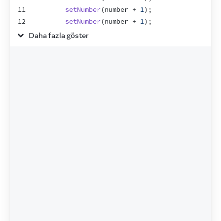
11
setNumber
(
number
 + 
1
)
;
12
setNumber
(
number
 + 
1
)
;
13
}
}
>
+3
</
button
>
Daha fazla göster
14
</
>
15
)
16
}
17