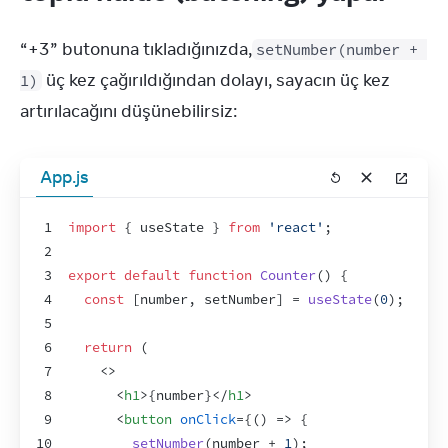
“+3” butonuna tıkladığınızda,
setNumber(number + 
 üç kez çağırıldığından dolayı, sayacın üç kez 
1)
artırılacağını düşünebilirsiz:
App.js
1
import
{
useState
}
from
'react'
;
2
3
export
default
function
Counter
(
)
{
4
const
[
number
,
setNumber
]
 = 
useState
(
0
)
;
5
6
return
(
7
<
>
8
<
h1
>
{
number
}
</
h1
>
9
<
button
onClick
=
{
(
)
=>
{
10
setNumber
(
number
 + 
1
)
;