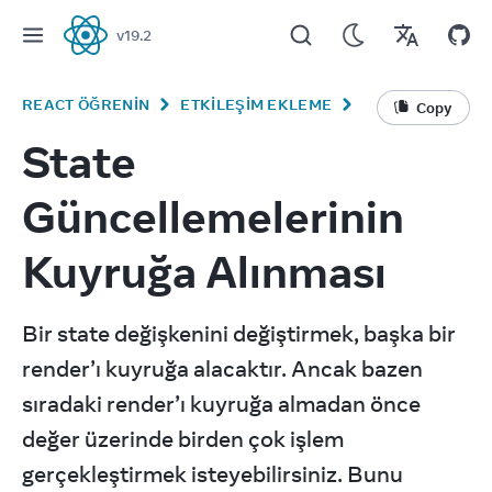
v
19.2
React
REACT ÖĞRENIN
ETKILEŞIM EKLEME
Copy
State
Güncellemelerinin
Kuyruğa Alınması
Bir state değişkenini değiştirmek, başka bir 
render’ı kuyruğa alacaktır. Ancak bazen 
sıradaki render’ı kuyruğa almadan önce 
değer üzerinde birden çok işlem 
gerçekleştirmek isteyebilirsiniz. Bunu 