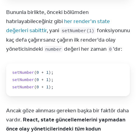
Bununla birlikte, önceki bölümden 
hatırlayabileceğiniz gibi 
her render’ın state 
değerleri sabittir
, yani 
 fonksiyonunu 
setNumber(1)
kaç defa çağırırsanız çağırın ilk render’da olay 
yöneticisindeki 
 değeri her zaman 
’dır:
number
0
setNumber
(
0
 + 
1
)
;
setNumber
(
0
 + 
1
)
;
setNumber
(
0
 + 
1
)
;
Ancak göze alınması gereken başka bir faktör daha 
vardır. 
React, state güncellemelerini yapmadan 
önce olay yöneticilerindeki 
tüm
 kodun 