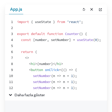
App.js
1
import
{
useState
}
from
'react'
;
2
3
export
default
function
Counter
(
)
{
4
const
[
number
,
setNumber
]
 = 
useState
(
0
)
;
5
6
return
(
7
<
>
8
<
h1
>
{
number
}
</
h1
>
9
<
button
onClick
=
{
(
)
=>
{
10
setNumber
(
n
=>
n
 + 
1
)
;
11
setNumber
(
n
=>
n
 + 
1
)
;
12
setNumber
(
n
=>
n
 + 
1
)
;
13
}
}
>
+3
</
button
>
Daha fazla göster
14
</
>
15
)
16
}