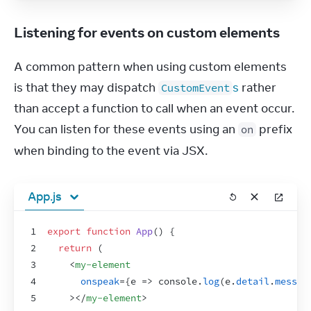
Listening for events on custom elements
A common pattern when using custom elements 
is that they may dispatch 
s
 rather 
CustomEvent
than accept a function to call when an event occur. 
You can listen for these events using an 
 prefix 
on
when binding to the event via JSX.
App.js
1
export
function
App
(
)
{
2
return
(
3
<
my-element
4
onspeak
=
{
e
=>
console
.
log
(
e
.
detail
.
messag
5
>
</
my-element
>