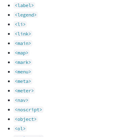
<label>
<legend>
<li>
<link>
<main>
<map>
<mark>
<menu>
<meta>
<meter>
<nav>
<noscript>
<object>
<ol>