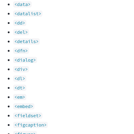
<data>
<datalist>
<dd>
<del>
<details>
<dfn>
<dialog>
<div>
<dl>
<dt>
<em>
<embed>
<fieldset>
<figcaption>