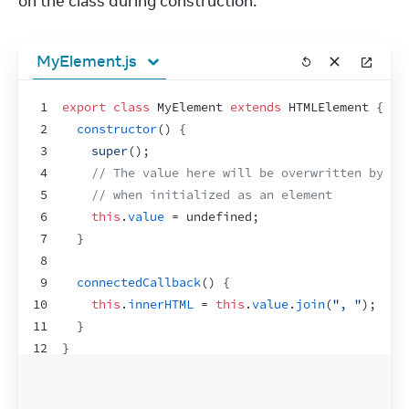
on the class during construction:
MyElement.js
1
export
class
 MyElement 
extends
HTMLElement
{
2
constructor
(
)
{
3
super
(
)
;
4
// The value here will be overwritten by Re
5
// when initialized as an element
6
this
.
value
 = 
undefined
;
7
}
8
9
connectedCallback
(
)
{
10
this
.
innerHTML
 = 
this
.
value
.
join
(
", "
)
;
11
}
12
}
13