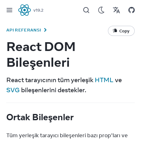
v
19.2
React
API REFERANSI
Copy
React DOM
Bileşenleri
React tarayıcının tüm yerleşik 
HTML
 ve 
SVG
 bileşenlerini destekler.
Ortak Bileşenler
Tüm yerleşik tarayıcı bileşenleri bazı prop’ları ve 