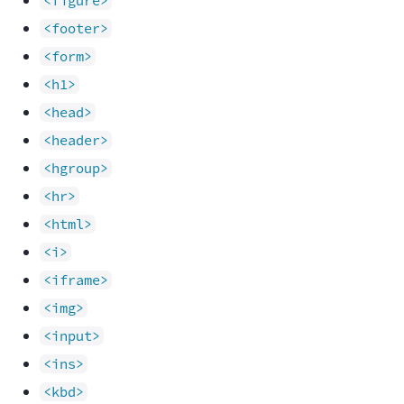
<figure>
<footer>
<form>
<h1>
<head>
<header>
<hgroup>
<hr>
<html>
<i>
<iframe>
<img>
<input>
<ins>
<kbd>