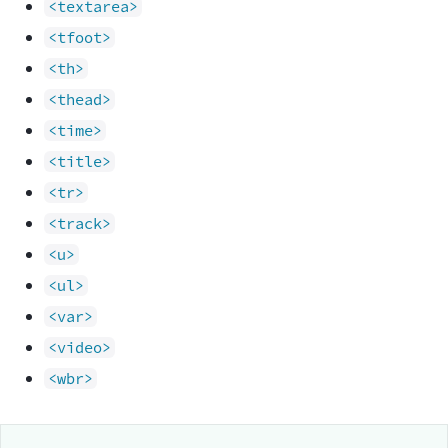
<textarea>
<tfoot>
<th>
<thead>
<time>
<title>
<tr>
<track>
<u>
<ul>
<var>
<video>
<wbr>