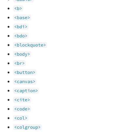
<b>
<base>
<bdi>
<bdo>
<blockquote>
<body>
<br>
<button>
<canvas>
<caption>
<cite>
<code>
<col>
<colgroup>