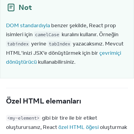
Not
DOM standardıyla
 benzer şekilde, React prop 
isimleri için 
 kuralını kullanır. Örneğin 
camelCase
 yerine 
 yazacaksınız. Mevcut 
tabindex
tabIndex
HTML’inizi JSX’e dönüştürmek için bir 
çevrimiçi 
dönüştürücü
 kullanabilirsiniz.
Özel HTML elemanları
 gibi bir tire ile bir etiket 
<my-element>
oluşturursanız, React 
özel HTML öğesi
 oluşturmak 