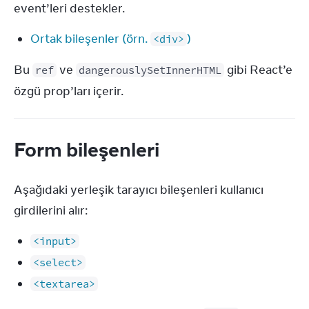
event’leri destekler.
Ortak bileşenler (örn.
)
<div>
Bu 
 ve 
 gibi React’e 
ref
dangerouslySetInnerHTML
özgü prop’ları içerir.
Form bileşenleri
Aşağıdaki yerleşik tarayıcı bileşenleri kullanıcı 
girdilerini alır:
<input>
<select>
<textarea>