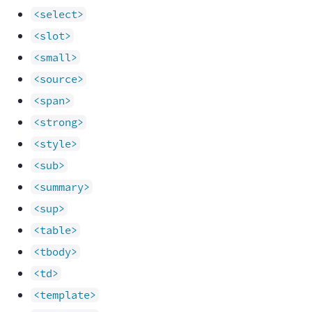
<select>
<slot>
<small>
<source>
<span>
<strong>
<style>
<sub>
<summary>
<sup>
<table>
<tbody>
<td>
<template>