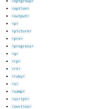
<optgroup>
<option>
<output>
<p>
<picture>
<pre>
<progress>
<q>
<rp>
<rt>
<ruby>
<s>
<samp>
<script>
<section>