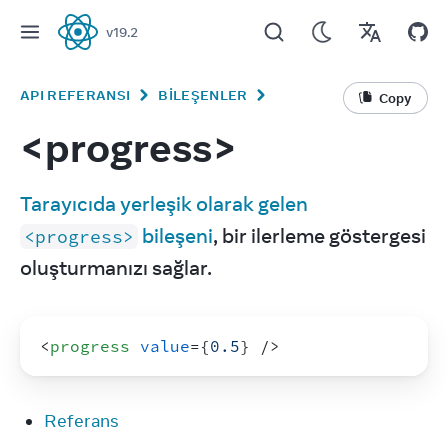
v
19.2
React
API REFERANSI
BILEŞENLER
Copy
<progress>
Tarayıcıda yerleşik olarak gelen 
 bileşeni
, bir ilerleme göstergesi 
<progress>
oluşturmanızı sağlar.
<
progress
value
=
{
0.5
}
/>
Referans