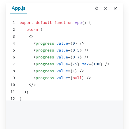
App.js
1
export
default
function
App
(
)
{
2
return
(
3
<
>
4
<
progress
value
=
{
0
}
/>
5
<
progress
value
=
{
0.5
}
/>
6
<
progress
value
=
{
0.7
}
/>
7
<
progress
value
=
{
75
}
max
=
{
100
}
/>
8
<
progress
value
=
{
1
}
/>
9
<
progress
value
=
{
null
}
/>
10
</
>
11
)
;
12
}
13