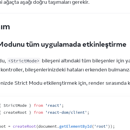
ni ağaçta aşağı doğru taşımaları gerekir.
nım
 Modunu tüm uygulamada etkinleştirme
u, 
 bileşeni altındaki tüm bileşenler için y
<StrictMode>
 kontroller, bileşenlerinizdeki hataları erkenden bulmanız
izde Strict Modu etkilenştirmek için, render sırasında kö
{
StrictMode
}
from
'react'
;
{
createRoot
}
from
'react-dom/client'
;
oot
 = 
createRoot
(
document
.
getElementById
(
'root'
)
)
;