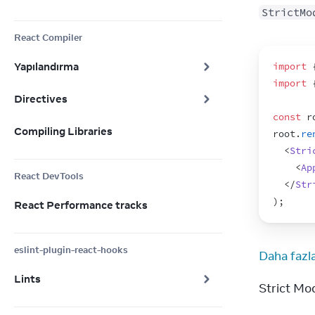
StrictMo
React Compiler
Yapılandırma
import
import
Directives
const
r
Compiling Libraries
root
.
re
<
Stri
<
Ap
React DevTools
</
Str
)
;
React Performance tracks
eslint-plugin-react-hooks
Daha fazla
Lints
Strict Mod