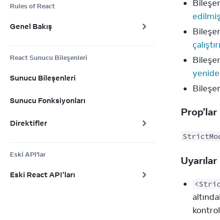
Bileşe
Rules of React
edilmiş
Genel Bakış
Bileşen
çalıştır
React Sunucu Bileşenleri
Bileşen
yeniden
Sunucu Bileşenleri
Bileşen
Sunucu Fonksiyonları
Prop’lar
Direktifler
StrictMo
Eski API'lar
Uyarılar
Eski React API'ları
<Stri
altında
kontro