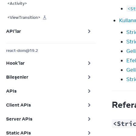
<Activity>
<St
<ViewTransition>
Kullan
API'lar
Str
Stri
Gel
react-dom@19.2
Efek
Hook'lar
Geli
Bileşenler
Stri
APIs
Refer
Client APIs
Server APIs
<Stri
Static APIs