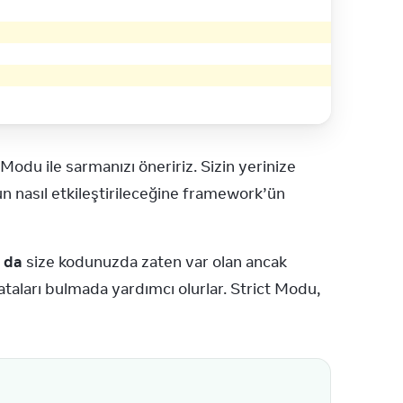
Özellikle yeni yaratılmış uygulamalarınızda, tüm uygulamayı Strict Modu ile sarmanızı öneririz. Sizin yerinize 
un nasıl etkileştirileceğine framework’ün 
a da
 size kodunuzda zaten var olan ancak 
taları bulmada yardımcı olurlar. Strict Modu, 