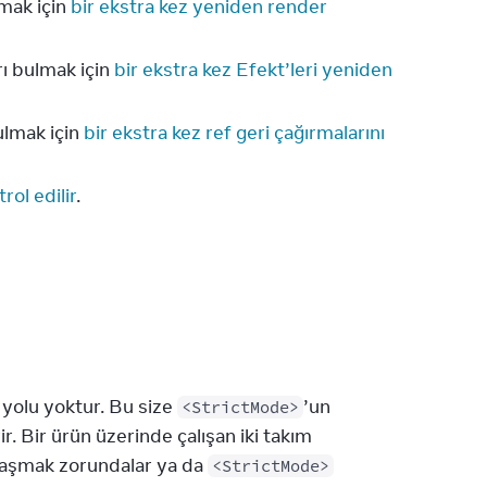
lmak için
bir ekstra kez yeniden render
rı bulmak için
bir ekstra kez Efekt’leri yeniden
ulmak için
bir ekstra kez ref geri çağırmalarını
rol edilir
.
 yolu yoktur. Bu size
’un
<StrictMode>
ir. Bir ürün üzerinde çalışan iki takım
zlaşmak zorundalar ya da
<StrictMode>