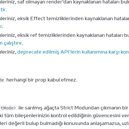
nleriniz, saf olmayan render’dan kaynaklanan hataları bu
tir
.
leriniz, eksik Effect temizliklerinden kaynaklanan hatala
ır
.
leriniz, eksik ref temizliklerinden kaynaklanan hataları b
 çalıştırır
.
leriniz,
deprecate edilmiş API’lerin kullanımına karşı kont
 herhangi bir prop kabul etmez.
de
ile sarılmış ağaçta Strict Modundan çıkmanın bir
ctMode>
ki tüm bileşenlerinizin kontrol edildiğinin güvencesini ver
lleri değerli bulup bulmadığı konusunda anlaşamazsa, u