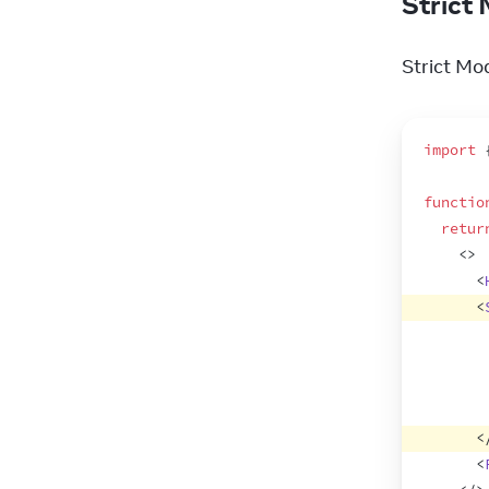
Strict 
Strict Mod
import
functio
retur
<
>
<
<
<
<