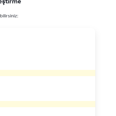
leştirme
ilirsiniz: