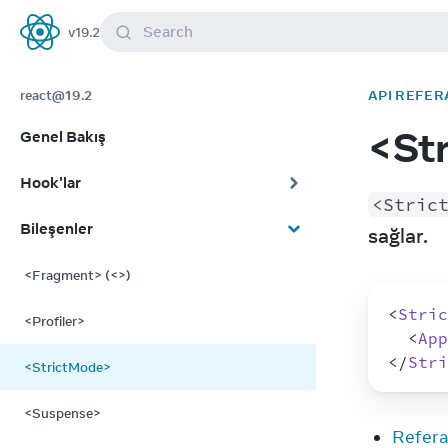
Search
v
19.2
React
react@19.2
API REFER
<St
Genel Bakış
Hook'lar
<Stric
Bileşenler
sağlar.
<Fragment> (<>)
<
Stric
<Profiler>
<
App
</
Stri
<StrictMode>
<Suspense>
Refer