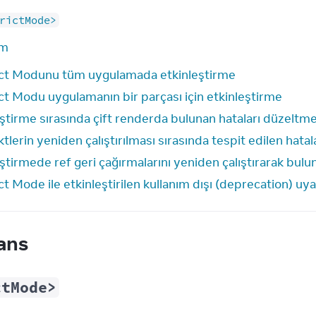
rictMode>
ım
ict Modunu tüm uygulamada etkinleştirme
ct Modu uygulamanın bir parçası için etkinleştirme
iştirme sırasında çift renderda bulunan hataları düzeltm
tlerin yeniden çalıştırılması sırasında tespit edilen hata
ştirmede ref geri çağırmalarını yeniden çalıştırarak bul
ct Mode ile etkinleştirilen kullanım dışı (deprecation) uy
ans
ctMode>