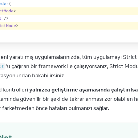
nder
(
ctMode
>
p
/>
ictMode
>
’u çağıran bir framework ile çalışıyorsanız, Strict Mod
ot
syonundan bakabilirsiniz.
 kontrolleri 
yalnızca geliştirme aşamasında çalıştırıls
amında güvenilir bir şekilde tekrarlanması zor olabilen ha
ar farketmeden önce hataları bulmanızı sağlar.
Not