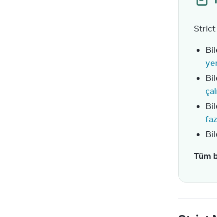
Strict
Bil
yen
Bil
çal
Bil
faz
Bil
Tüm bu