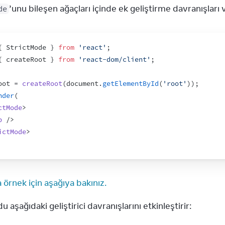
’unu bileşen ağaçları içinde ek geliştirme davranışları ve
de
{
StrictMode
}
from
'react'
;
{
createRoot
}
from
'react-dom/client'
;
oot
 = 
createRoot
(
document
.
getElementById
(
'root'
)
)
;
nder
(
ctMode
>
p
/>
ictMode
>
 örnek için aşağıya bakınız.
u aşağıdaki geliştirici davranışlarını etkinleştirir: