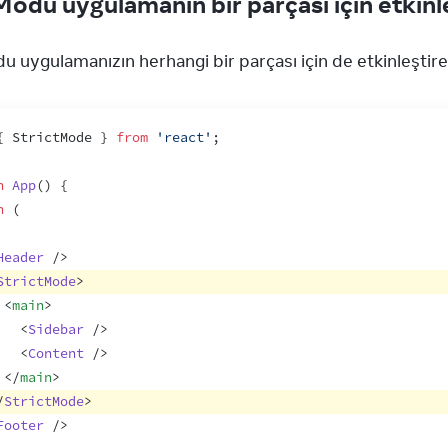
Modu uygulamanın bir parçası için etkin
u uygulamanızın herhangi bir parçası için de etkinleştireb
{
StrictMode
}
from
'react'
;
n
App
(
)
{
n
(
Header
/>
StrictMode
>
<
main
>
<
Sidebar
/>
<
Content
/>
</
main
>
/
StrictMode
>
Footer
/>