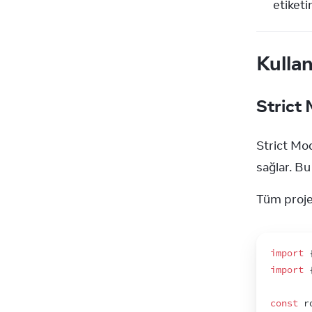
etiketi
Kulla
Strict
Strict Mod
sağlar. Bu
Tüm projen
import
import
const
r