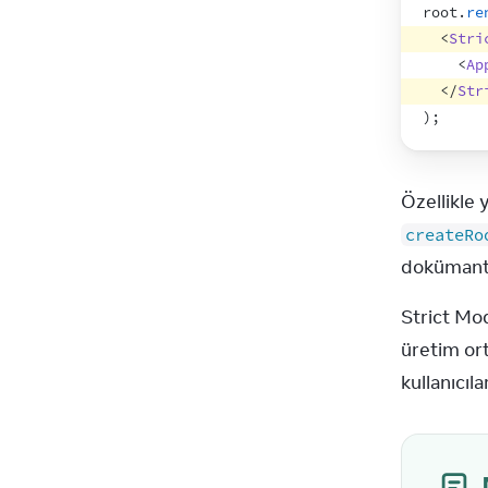
root
.
re
<
Stri
<
Ap
</
Str
)
;
createRo
dokümanta
Strict Mod
üretim ort
kullanıcıl