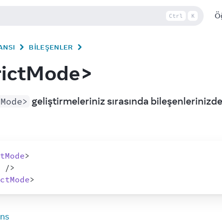
Ö
Ctrl
K
ANSI
BILEŞENLER
rictMode>
 geliştirmeleriniz sırasında bileşenlerinizd
tMode>
tMode
>
/>
ctMode
>
ans