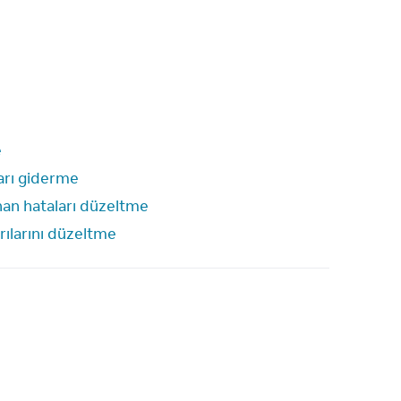
e
ları giderme
unan hataları düzeltme
arılarını düzeltme