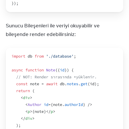
}
)
;
Sunucu Bileşenleri ile veriyi okuyabilir ve 
bileşende render edebilirsiniz:
import
db
from
'./database'
;
async
function
Note
(
{
id
}
)
{
// NOT: Render sırasında *yüklenir.
const
note
 = 
await
db
.
notes
.
get
(
id
)
;
return
(
<
div
>
<
Author
id
=
{
note
.
authorId
}
/>
<
p
>
{
note
}
</
p
>
</
div
>
)
;