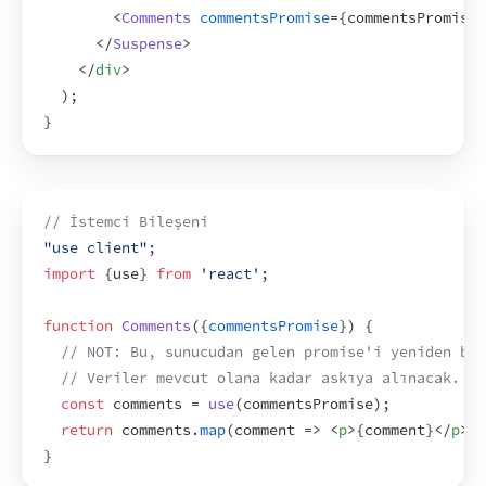
<
Comments
commentsPromise
=
{
commentsPromise
}
</
Suspense
>
</
div
>
)
;
}
// İstemci Bileşeni
"use client"
;
import
{
use
}
from
'react'
;
function
Comments
(
{
commentsPromise
}
)
{
// NOT: Bu, sunucudan gelen promise'i yeniden baş
// Veriler mevcut olana kadar askıya alınacak.
const
comments
 = 
use
(
commentsPromise
)
;
return
comments
.
map
(
comment
=>
<
p
>
{
comment
}
</
p
>
)
;
}