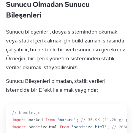
Sunucu Olmadan Sunucu
Bileşenleri
Sunucu bileşenleri, dosya sisteminden okumak 
veya statik içerik almak için build zamanı sırasında 
çalışabilir, bu nedenle bir web sunucusu gerekmez. 
Örneğin, bir içerik yönetim sisteminden statik 
veriler okumak isteyebilirsiniz.
Sunucu Bileşenleri olmadan, statik verileri 
istemcide bir Efekt ile almak yaygındır:
// bundle.js
import
marked
from
'marked'
;
// 35.9K (11.2K gzippe
import
sanitizeHtml
from
'sanitize-html'
;
// 206K (