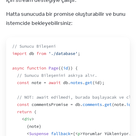
için stream desteğiyle çalışır.
Hatta sunucuda bir promise oluşturabilir ve bunu 
istemcide bekleyebilirsiniz:
// Sunucu Bileşeni
import
db
from
'./database'
;
async
function
Page
(
{
id
}
)
{
// Sunucu Bileşenini askıya alır.
const
note
 = 
await
db
.
notes
.
get
(
id
)
;
// NOT: await edilmedi, burada başlayacak ve clie
const
commentsPromise
 = 
db
.
comments
.
get
(
note
.
id
)
;
return
(
<
div
>
{
note
}
<
Suspense
fallback
=
{
<
p
>
Yorumlar Yükleniyor...