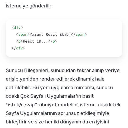
istemciye gönderilir:
<
div
>
<
span
>
Yazan: React Ekibi
</
span
>
<
p
>
React 19...
</
p
>
</
div
>
Sunucu Bileşenleri, sunucudan tekrar alınıp veriye 
erişip yeniden render edilerek dinamik hale 
getirilebilir. Bu yeni uygulama mimarisi, sunucu 
odaklı Çok Sayfalı Uygulamalar’ın basit 
“istek/cevap” zihniyet modelini, istemci odaklı Tek 
Sayfa Uygulamalarının sorunsuz etkileşimiyle 
birleştirir ve size her iki dünyanın da en iyisini 