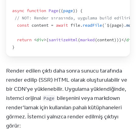
async
function
Page
(
{
page
}
)
{
// NOT: Render sırasında, uygulama build edilirken
const
content
 = 
await
file
.
readFile
(
`
${
page
}
.md`
)
return
<
div
>
{
sanitizeHtml
(
marked
(
content
)
)
}
</
div
>
}
Render edilen çıktı daha sonra sunucu tarafında 
render edilip (SSR) HTML olarak oluşturulabilir ve 
bir CDN’ye yüklenebilir. Uygulama yüklendiğinde, 
istemci orijinal 
 bileşenini veya markdown 
Page
render’lamak için kullanılan pahalı kütüphaneleri 
görmez. İstemci yalnızca render edilmiş çıktıyı 
görür: