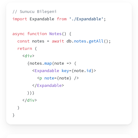
// Sunucu Bileşeni
import
Expandable
from
'./Expandable'
;
async
function
Notes
(
)
{
const
notes
 = 
await
db
.
notes
.
getAll
(
)
;
return
(
<
div
>
{
notes
.
map
(
note
=>
(
<
Expandable
key
=
{
note
.
id
}
>
<
p
note
=
{
note
}
/>
</
Expandable
>
)
)
}
</
div
>
)
}