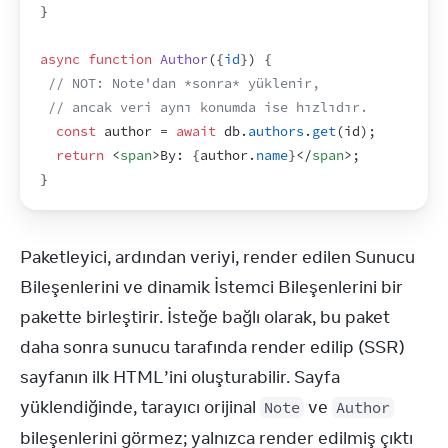
}
async
function
Author
(
{
id
}
)
{
// NOT: Note'dan *sonra* yüklenir,
// ancak veri aynı konumda ise hızlıdır.
const
author
 = 
await
db
.
authors
.
get
(
id
)
;
return
<
span
>
By: 
{
author
.
name
}
</
span
>
;
}
Paketleyici, ardından veriyi, render edilen Sunucu 
Bileşenlerini ve dinamik İstemci Bileşenlerini bir 
pakette birleştirir. İsteğe bağlı olarak, bu paket 
daha sonra sunucu tarafında render edilip (SSR) 
sayfanın ilk HTML’ini oluşturabilir. Sayfa 
yüklendiğinde, tarayıcı orijinal 
 ve 
Note
Author
bileşenlerini görmez; yalnızca render edilmiş çıktı 