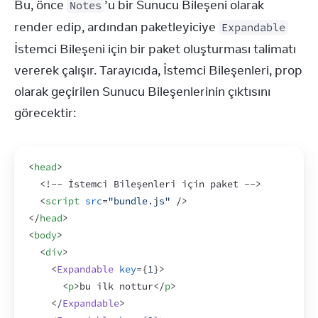
Bu, önce 
’u bir Sunucu Bileşeni olarak 
Notes
render edip, ardından paketleyiciye 
Expandable
İstemci Bileşeni için bir paket oluşturması talimatı 
vererek çalışır. Tarayıcıda, İstemci Bileşenleri, prop 
olarak geçirilen Sunucu Bileşenlerinin çıktısını 
görecektir:
<
head
>
<
!-- İstemci Bileşenleri için paket -->
<
script
src
=
"bundle.js"
/>
</
head
>
<
body
>
<
div
>
<
Expandable
key
=
{
1
}
>
<
p
>
bu ilk nottur
</
p
>
</
Expandable
>