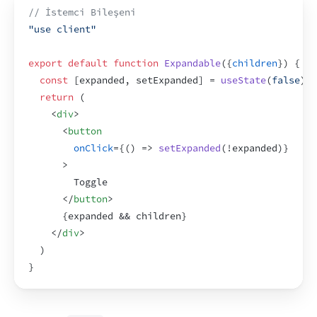
// İstemci Bileşeni
"use client"
export
default
function
Expandable
(
{
children
}
)
{
const
[
expanded
,
setExpanded
]
 = 
useState
(
false
)
;
return
(
<
div
>
<
button
onClick
=
{
(
)
=>
setExpanded
(
!
expanded
)
}
>
        Toggle
</
button
>
{
expanded
 && 
children
}
</
div
>
)
}