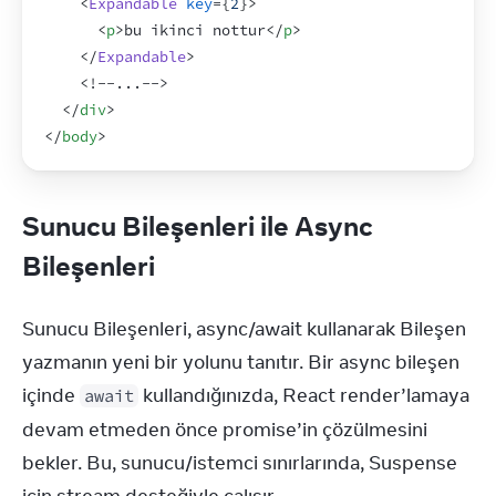
<
Expandable
key
=
{
2
}
>
<
p
>
bu ikinci nottur
</
p
>
</
Expandable
>
<
!--...-->
</
div
>
</
body
>
Sunucu Bileşenleri ile Async
Bileşenleri
Sunucu Bileşenleri, async/await kullanarak Bileşen 
yazmanın yeni bir yolunu tanıtır. Bir async bileşen 
içinde 
 kullandığınızda, React render’lamaya 
await
devam etmeden önce promise’in çözülmesini 
bekler. Bu, sunucu/istemci sınırlarında, Suspense 