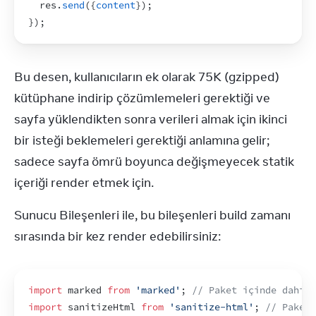
res
.
send
(
{
content
}
)
;
}
)
;
Bu desen, kullanıcıların ek olarak 75K (gzipped) 
kütüphane indirip çözümlemeleri gerektiği ve 
sayfa yüklendikten sonra verileri almak için ikinci 
bir isteği beklemeleri gerektiği anlamına gelir; 
sadece sayfa ömrü boyunca değişmeyecek statik 
içeriği render etmek için.
Sunucu Bileşenleri ile, bu bileşenleri build zamanı 
sırasında bir kez render edebilirsiniz:
import
marked
from
'marked'
;
// Paket içinde dahil 
import
sanitizeHtml
from
'sanitize-html'
;
// Paket 