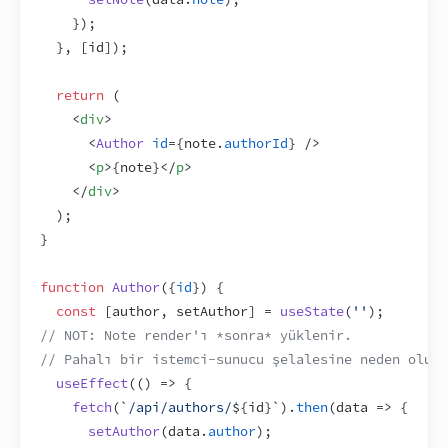
}
)
;
}
,
[
id
]
)
;
return
(
<
div
>
<
Author
id
=
{
note
.
authorId
}
/>
<
p
>
{
note
}
</
p
>
</
div
>
)
;
}
function
Author
(
{
id
}
)
{
const
[
author
,
setAuthor
]
 = 
useState
(
''
)
;
// NOT: Note render'ı *sonra* yüklenir.
// Pahalı bir istemci-sunucu şelalesine neden olur.
useEffect
(
(
)
=>
{
fetch
(
`/api/authors/
${
id
}
`
)
.
then
(
data
=>
{
setAuthor
(
data
.
author
)
;