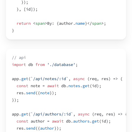
}
)
;
}
,
[
id
]
)
;
return
<
span
>
By: 
{
author
.
name
}
</
span
>
;
}
// api
import
db
from
'./database'
;
app
.
get
(
`/api/notes/:id`
,
async
(
req
,
res
)
=>
{
const
note
 = 
await
db
.
notes
.
get
(
id
)
;
res
.
send
(
{
note
}
)
;
}
)
;
app
.
get
(
`/api/authors/:id`
,
async
(
req
,
res
)
=>
{
const
author
 = 
await
db
.
authors
.
get
(
id
)
;
res
.
send
(
{
author
}
)
;