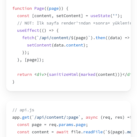
function
Page
(
{
page
}
)
{
const
[
content
,
setContent
]
 = 
useState
(
''
)
;
// NOT: İlk sayfa render'ından *sonra* yüklenir.
useEffect
(
(
)
=>
{
fetch
(
`/api/content/
${
page
}
`
)
.
then
(
(
data
)
=>
{
setContent
(
data
.
content
)
;
}
)
;
}
,
[
page
]
)
;
return
<
div
>
{
sanitizeHtml
(
marked
(
content
)
)
}
</
div
>
}
// api.js
app
.
get
(
`/api/content/:page`
,
async
(
req
,
res
)
=>
{
const
page
 = 
req
.
params
.
page
;
const
content
 = 
await
file
.
readFile
(
`
${
page
}
.md`
)